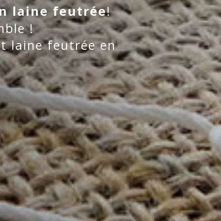
n laine feutrée
!
ble !
t laine feutrée en