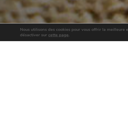
Nous utilisons des cookies pour vous offrir la meilleure 
désactiver sur
cette page
.
Frédérique
GUEGUEN
GERVASONI