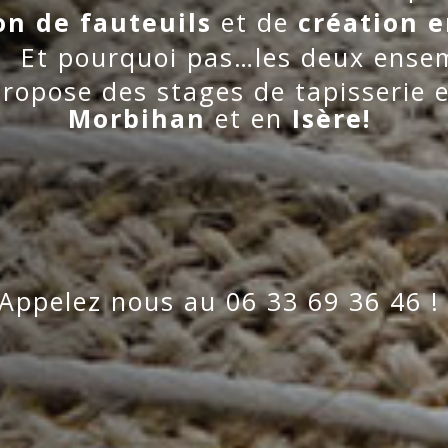
on de fauteuils
et de
création e
E
t pourquoi pas…les deux ensem
propose des stages de tapisserie e
Morbihan
et en
Isère!
Appelez nous au 06 33 69 36 46 !